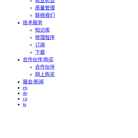
就业机会
质量管理
联络我们
技术服务
知识库
修理程序
订阅
下载
合作伙伴/购买
合作伙伴
网上购买
展会/新闻
en
de
cn
ja