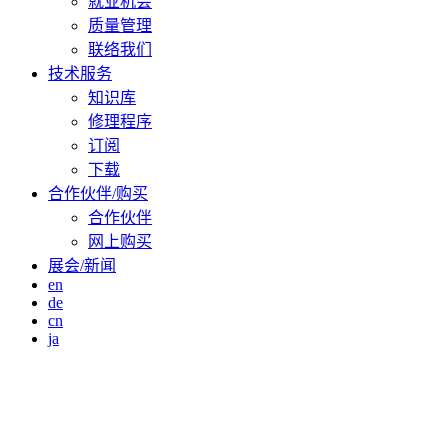
就业机会
质量管理
联络我们
技术服务
知识库
修理程序
订阅
下载
合作伙伴/购买
合作伙伴
网上购买
展会/新闻
en
de
cn
ja