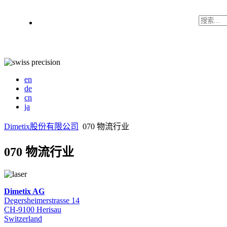
en
de
cn
ja
Dimetix股份有限公司
070 物流行业
070 物流行业
Dimetix AG
Degersheimerstrasse 14
CH-9100 Herisau
Switzerland