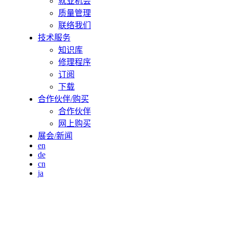
就业机会
质量管理
联络我们
技术服务
知识库
修理程序
订阅
下载
合作伙伴/购买
合作伙伴
网上购买
展会/新闻
en
de
cn
ja