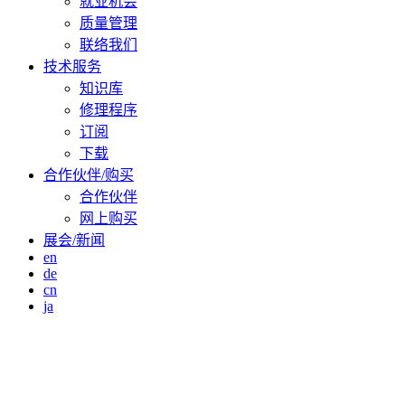
就业机会
质量管理
联络我们
技术服务
知识库
修理程序
订阅
下载
合作伙伴/购买
合作伙伴
网上购买
展会/新闻
en
de
cn
ja