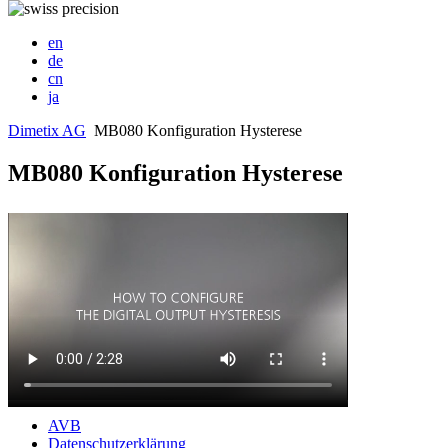
en
de
cn
ja
Dimetix AG
MB080 Konfiguration Hysterese
MB080 Konfiguration Hysterese
AVB
Datenschutzerklärung