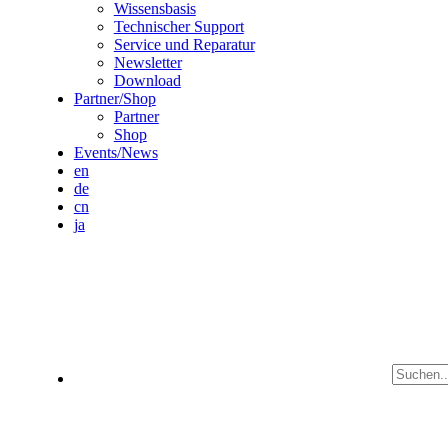
Wissensbasis
Technischer Support
Service und Reparatur
Newsletter
Download
Partner/Shop
Partner
Shop
Events/News
en
de
cn
ja