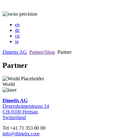
en
de
cn
ja
Dimetix AG
Partner/Shop
Partner
Partner
World
Dimetix AG
Degersheimerstrasse 14
CH-9100 Herisau
Switzerland
Tel +41 71 353 00 00
info@dimetix.com