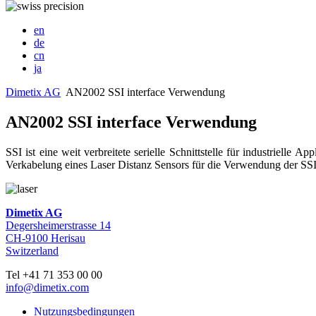
en
de
cn
ja
Dimetix AG
AN2002 SSI interface Verwendung
AN2002 SSI interface Verwendung
SSI ist eine weit verbreitete serielle Schnittstelle für industrie
Verkabelung eines Laser Distanz Sensors für die Verwendung der SSI 
Dimetix AG
Degersheimerstrasse 14
CH-9100 Herisau
Switzerland
Tel +41 71 353 00 00
info@dimetix.com
Nutzungsbedingungen