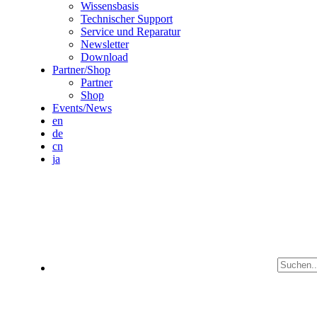
Wissensbasis
Technischer Support
Service und Reparatur
Newsletter
Download
Partner/Shop
Partner
Shop
Events/News
en
de
cn
ja