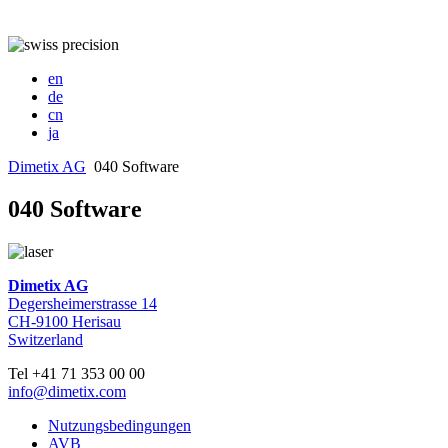
en
de
cn
ja
Dimetix AG
040 Software
040 Software
Dimetix AG
Degersheimerstrasse 14
CH-9100 Herisau
Switzerland
Tel +41 71 353 00 00
info@dimetix.com
Nutzungsbedingungen
AVB